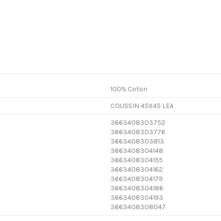
100% Coton
COUSSIN 45X45 LEA
3663408303752
3663408303776
3663408303813
3663408304148
3663408304155
3663408304162
3663408304179
3663408304186
3663408304193
3663408308047