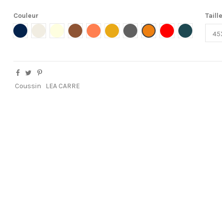
Couleur
Taill
MARINE
NATURAL
ECRU
TAUPE
CORAIL
GOLDEN
GRIS
ORANGE
ROUGE
OIL GREEN
Coussin
LEA CARRE