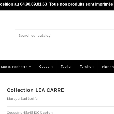
position au 04.90.89.81.63 Tous nos produits sont imprim
Coussin
Tablier
Torchon
Sac & Pochette
Planch
Collection LEA CARRE
Marque:
Sud étoffe
Coussins 45x45 100% coton