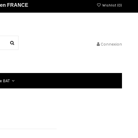
és en FRANCE
Wishlist (
0
)
Connexion
e BAT