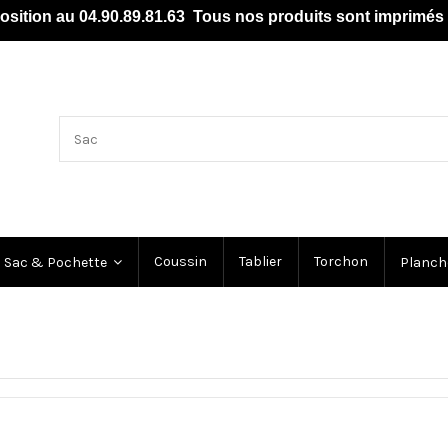
position au 04.90.89.81.63 Tous nos produits sont imprim
Coussin
Tablier
Torchon
Sac & Pochette
Planch